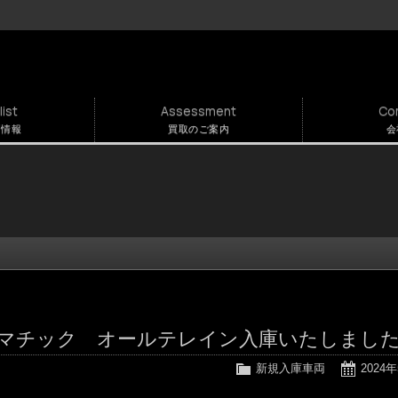
list
Assessment
Co
両情報
買取のご案内
会
 4マチック オールテレイン入庫いたしまし
新規入庫車両
2024