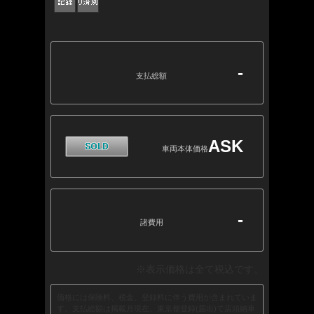
-
支払総額
ASK
車両本体価格
-
諸費用
※表示価格は全て税込です。
価格には保険料、税金、登録料に伴う費用が含まれていま
す。支払総額は掲載月現在、東京都登録(届出)で店頭納車