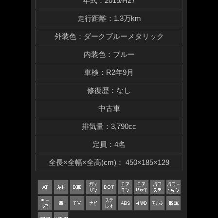
年式
：
2015/H27
走行距離
：
1.3万km
外装色
：
ダークブルーメタリック
内装色
：
ブルー
車検
：
R2年9月
修復歴
：
なし
中古車
排気量
：
3,790cc
定員
：
4名
全長×全幅×
全高(cm)
：
450×185×129